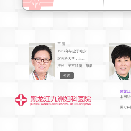
王 丽
1967年毕业于哈尔
滨医科大学，卫...
擅长：子宫肌瘤、卵巢...
咨询
黑龙江
本网站
黑ICP备